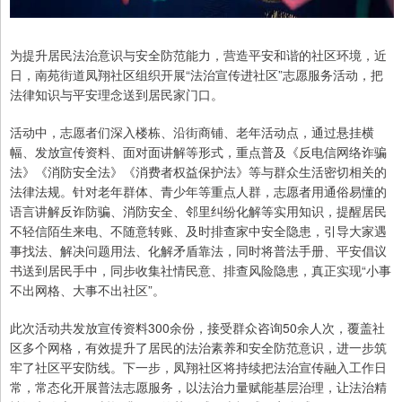
为提升居民法治意识与安全防范能力，营造平安和谐的社区环境，近
日，南苑街道凤翔社区组织开展“法治宣传进社区”志愿服务活动，把
法律知识与平安理念送到居民家门口。
活动中，志愿者们深入楼栋、沿街商铺、老年活动点，通过悬挂横
幅、发放宣传资料、面对面讲解等形式，重点普及《反电信网络诈骗
法》《消防安全法》《消费者权益保护法》等与群众生活密切相关的
法律法规。针对老年群体、青少年等重点人群，志愿者用通俗易懂的
语言讲解反诈防骗、消防安全、邻里纠纷化解等实用知识，提醒居民
不轻信陌生来电、不随意转账、及时排查家中安全隐患，引导大家遇
事找法、解决问题用法、化解矛盾靠法，同时将普法手册、平安倡议
书送到居民手中，同步收集社情民意、排查风险隐患，真正实现“小事
不出网格、大事不出社区”。
此次活动共发放宣传资料300余份，接受群众咨询50余人次，覆盖社
区多个网格，有效提升了居民的法治素养和安全防范意识，进一步筑
牢了社区平安防线。下一步，凤翔社区将持续把法治宣传融入工作日
常，常态化开展普法志愿服务，以法治力量赋能基层治理，让法治精